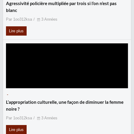
Agressivité policière multipliée par trois si l’on n’est pas
blanc
Par 1oo312ksa
3 Années
Lire plus
-
L’appropriation culturelle, une façon de diminuer la femme
noire ?
Par 1oo312ksa
3 Années
Lire plus