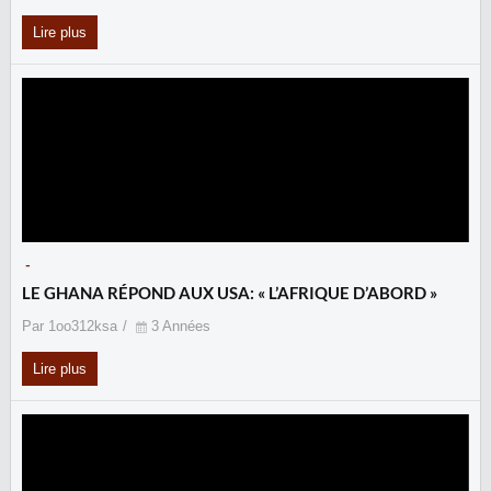
Lire plus
-
LE GHANA RÉPOND AUX USA: « L’AFRIQUE D’ABORD »
Par 1oo312ksa
3 Années
Lire plus