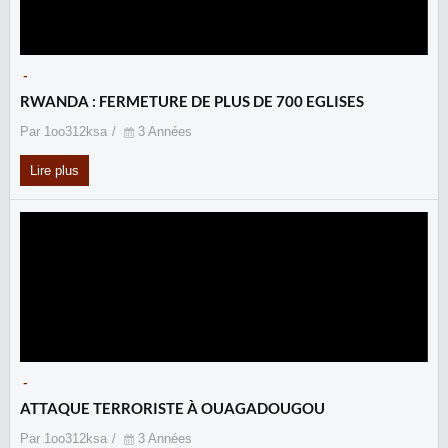
-
RWANDA : FERMETURE DE PLUS DE 700 EGLISES
Par 1oo312ksa
3 Années
Lire plus
-
ATTAQUE TERRORISTE À OUAGADOUGOU
Par 1oo312ksa
3 Années