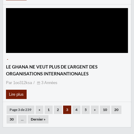
-
LE GHANA NE VEUT PLUS DE L’ARGENT DES
ORGANISATIONS INTERNANTIONALES
Par 1oo312ksa
3 Années
Lire plus
Page 3 de 239
«
1
2
3
4
5
»
10
20
30
...
Dernier »