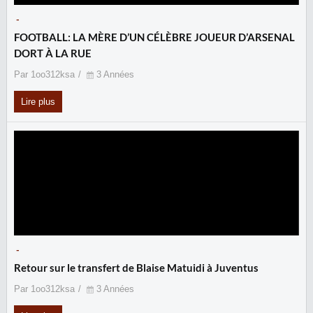
-
FOOTBALL: LA MÈRE D’UN CÉLÈBRE JOUEUR D’ARSENAL
DORT À LA RUE
Par 1oo312ksa
3 Années
Lire plus
-
Retour sur le transfert de Blaise Matuidi à Juventus
Par 1oo312ksa
3 Années