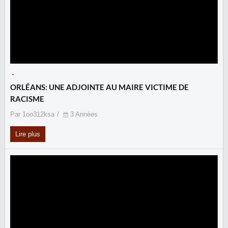
-
ORLÉANS: UNE ADJOINTE AU MAIRE VICTIME DE
RACISME
Par 1oo312ksa
3 Années
Lire plus