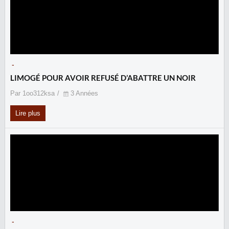
-
LIMOGÉ POUR AVOIR REFUSÉ D’ABATTRE UN NOIR
Par 1oo312ksa
3 Années
Lire plus
-