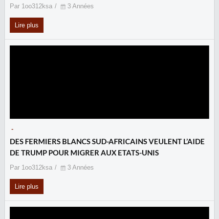
Par 1oo312ksa
3 Années
Lire plus
-
DES FERMIERS BLANCS SUD-AFRICAINS VEULENT L’AIDE
DE TRUMP POUR MIGRER AUX ETATS-UNIS
Par 1oo312ksa
3 Années
Lire plus