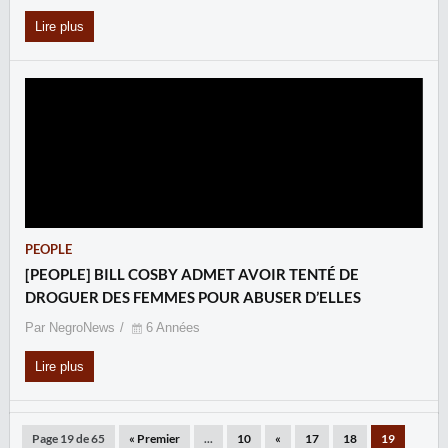
Lire plus
PEOPLE
[PEOPLE] BILL COSBY ADMET AVOIR TENTÉ DE
DROGUER DES FEMMES POUR ABUSER D’ELLES
Par NegroNews
6 Années
Lire plus
Page 19 de 65
« Premier
...
10
«
17
18
19