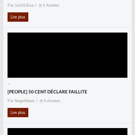
Par 1oo312ksa
6 Années
Lire plus
-
[PEOPLE] 50 CENT DÉCLARE FAILLITE
Par NegroNews
6 Années
Lire plus