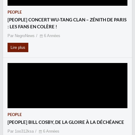
PEOPLE
[PEOPLE] CONCERT WU-TANG CLAN – ZÉNITH DE PARIS
: LES FANS EN COLÈRE !
Par NegroNews
6 Années
Lire plus
PEOPLE
[PEOPLE] BILL COSBY, DE LA GLOIRE À LA DÉCHÉANCE
Par 1oo312ksa
6 Années