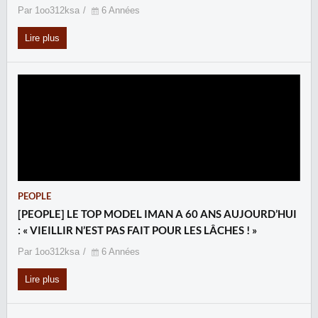
Par 1oo312ksa
6 Années
Lire plus
PEOPLE
[PEOPLE] LE TOP MODEL IMAN A 60 ANS AUJOURD’HUI
: « VIEILLIR N’EST PAS FAIT POUR LES LÂCHES ! »
Par 1oo312ksa
6 Années
Lire plus