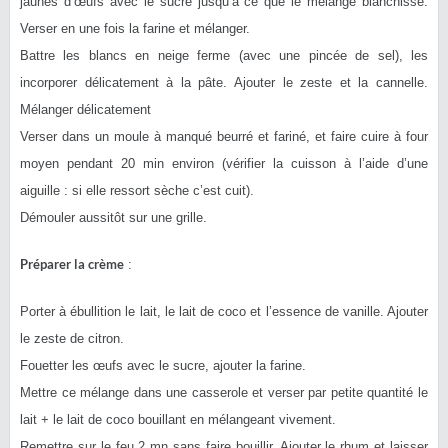
jaunes d’œufs avec le sucre jusqu’à ce que le mélange blanchisse.
Verser en une fois la farine et mélanger.
Battre les blancs en neige ferme (avec une pincée de sel), les
incorporer délicatement à la pâte. Ajouter le zeste et la cannelle.
Mélanger délicatement
Verser dans un moule à manqué beurré et fariné, et faire cuire à four
moyen pendant 20 min environ (vérifier la cuisson à l’aide d’une
aiguille : si elle ressort sèche c’est cuit).
Démouler aussitôt sur une grille.
Préparer la crème
:
Porter à ébullition le lait, le lait de coco et l’essence de vanille. Ajouter
le zeste de citron.
Fouetter les œufs avec le sucre, ajouter la farine.
Mettre ce mélange dans une casserole et verser par petite quantité le
lait + le lait de coco bouillant en mélangeant vivement.
Remettre sur le feu 2 mn sans faire bouillir. Ajouter le rhum et laisser