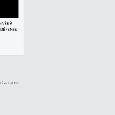
NNÉE À
 DÉFENSE
2 à 20 h 36 min