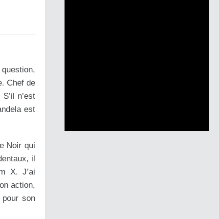
 question,
e. Chef de
S’il n’est
andela est
e Noir qui
entaux, il
m X. J’ai
on action,
e pour son