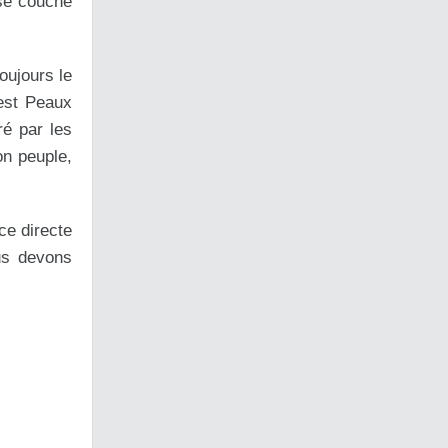
 se couche
oujours le
’est Peaux
ré par les
on peuple,
ce directe
us devons