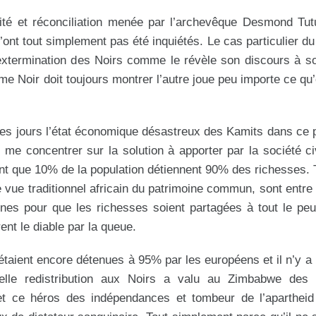
rité et réconciliation menée par l’archevêque Desmond Tut
n’ont tout simplement pas été inquiétés. Le cas particulier du
’extermination des Noirs comme le révèle son discours à s
e Noir doit toujours montrer l’autre joue peu importe ce qu’on
lques jours l’état économique désastreux des Kamits dans ce
ur me concentrer sur la solution à apporter par la société ci
ont que 10% de la population détiennent 90% des richesses. 
e vue traditionnel africain du patrimoine commun, sont entre
ines pour que les richesses soient partagées à tout le peu
ent le diable par la queue.
étaient encore détenues à 95% par les européens et il n’y a
elle redistribution aux Noirs a valu au Zimbabwe des 
t ce héros des indépendances et tombeur de l’apartheid 