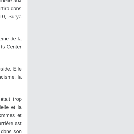
nnelle aux
rtira dans
10, Surya
eine de la
rts Center
side. Elle
acisme, la
était trop
elle et la
hommes et
rrière est
r dans son