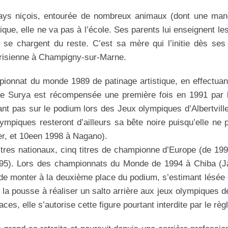
e-pays niçois, entourée de nombreux animaux (dont une man
ue, elle ne va pas à l’école. Ses parents lui enseignent le
 se chargent du reste. C’est sa mère qui l’initie dès se
arisienne à Champigny-sur-Marne.
ionnat du monde 1989 de patinage artistique, en effectuant
 de Surya est récompensée une première fois en 1991 par l
t pas sur le podium lors des Jeux olympiques d’Albertvill
mpiques resteront d’ailleurs sa bête noire puisqu’elle ne 
er, et 10een 1998 à Nagano).
tres nationaux, cinq titres de championne d’Europe (de 19
1995). Lors des championnats du Monde de 1994 à Chiba (J
de monter à la deuxième place du podium, s’estimant lésée 
 la pousse à réaliser un salto arrière aux jeux olympiques 
es, elle s’autorise cette figure pourtant interdite par le rè