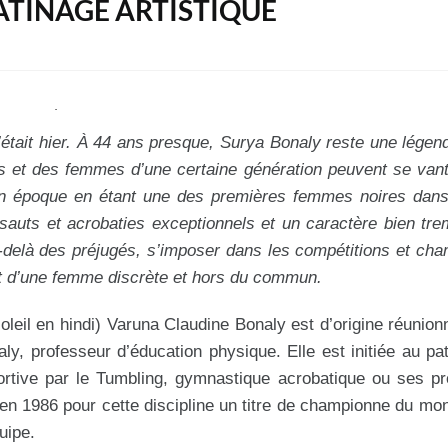
PATINAGE ARTISTIQUE
tait hier. À 44 ans presque, Surya Bonaly reste une légen
s et des femmes d’une certaine génération peuvent se vant
on époque en étant une des premières femmes noires dans 
 sauts et acrobaties exceptionnels et un caractère bien tr
u-delà des préjugés, s’imposer dans les compétitions et ch
ait d’une femme discrète et hors du commun.
leil en hindi) Varuna Claudine Bonaly est d’origine réunionn
, professeur d’éducation physique. Elle est initiée au pa
rtive par le Tumbling, gymnastique acrobatique ou ses pr
rs en 1986 pour cette discipline un titre de championne du mo
uipe.