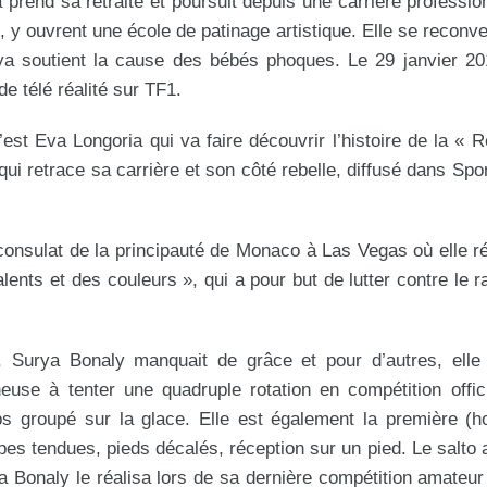
rend sa retraite et poursuit depuis une carrière professio
y ouvrent une école de patinage artistique. Elle se reconve
ya soutient la cause des bébés phoques. Le 29 janvier 20
e télé réalité sur TF1.
est Eva Longoria qui va faire découvrir l’histoire de la « R
ui retrace sa carrière et son côté rebelle, diffusé dans Spo
 consulat de la principauté de Monaco à Las Vegas où elle ré
lents et des couleurs », qui a pour but de lutter contre le r
s, Surya Bonaly manquait de grâce et pour d’autres, elle 
euse à tenter une quadruple rotation en compétition offici
ps groupé sur la glace. Elle est également la première (
bes tendues, pieds décalés, réception sur un pied. Le salto a
a Bonaly le réalisa lors de sa dernière compétition amateu