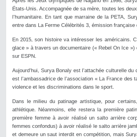
Après les Jeux olympiques de Nagano en 1998, Surya p
États-Unis. Accompagnée de sa mère, toutes les deux, 
l’humanitaire. En tant que marraine de la PETA, Sur
entre dans La Ferme Célébrités 3, émission française d
En 2015, son histoire va intéresser les américains. C’
glace » à travers un documentaire (« Rebel On Ice ») q
sur ESPN.
Aujourd’hui, Surya Bonaly est l’attachée culturelle du
est l’ambassadrice de l’association « La France des ta
violence et les discriminations dans le sport.
Dans le milieu du patinage artistique, pour certain
athlétique. Néanmoins, elle restera la première patin
première femme à avoir réalisé un salto arrière cor
femmes confondus) à avoir réalisé le salto arrière jam
et demeure un saut interdit en compétition, mais Sury