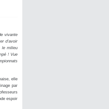
de vivante
er d’avoir
le milieu
empé ! Vue
ampionnats
aise, elle
tinage par
ofesseurs
nde espoir