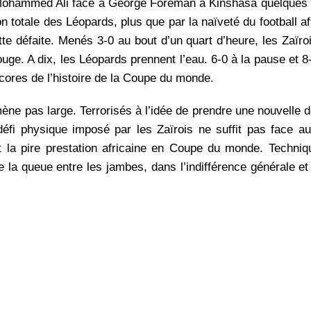
ue Mohammed Ali face à George Foreman à Kinshasa quelques
on totale des Léopards, plus que par la naïveté du football af
te défaite. Menés 3-0 au bout d’un quart d’heure, les Zaïro
uge. A dix, les Léopards prennent l’eau. 6-0 à la pause et 8
 scores de l’histoire de la Coupe du monde.
mène pas large. Terrorisés à l’idée de prendre une nouvelle d
fi physique imposé par les Zaïrois ne suffit pas face au
st la pire prestation africaine en Coupe du monde. Techni
 la queue entre les jambes, dans l’indifférence générale et