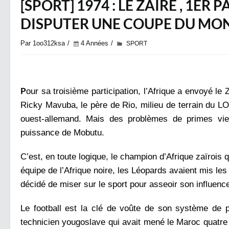
[SPORT] 1974 : LE ZAÏRE , 1E
DISPUTER UNE COUPE DU MO
Par 1oo312ksa
4 Années
SPORT
P
our sa troisième participation, l’Afrique a envoyé le 
Ricky Mavuba, le père de Rio, milieu de terrain du LO
ouest-allemand. Mais des problèmes de primes vi
puissance de Mobutu.
C’est, en toute logique, le champion d’Afrique zaïrois q
équipe de l’Afrique noire, les Léopards avaient mis le
décidé de miser sur le sport pour asseoir son influenc
Le football est la clé de voûte de son système de p
technicien yougoslave qui avait mené le Maroc quatre