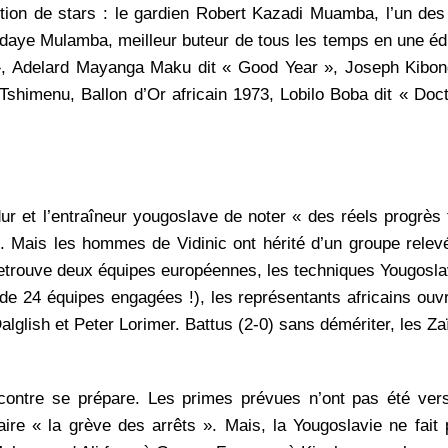
tion de stars : le gardien Robert Kazadi Muamba, l’un des
daye Mulamba, meilleur buteur de tous les temps en une édi
, Adelard Mayanga Maku dit « Good Year », Joseph Kibon
imenu, Ballon d’Or africain 1973, Lobilo Boba dit « Doct
ur et l’entraîneur yougoslave de noter « des réels progrès 
». Mais les hommes de Vidinic ont hérité d’un groupe rele
 retrouve deux équipes européennes, les techniques Yougosla
e 24 équipes engagées !), les représentants africains ouvr
lglish et Peter Lorimer. Battus (2-0) sans démériter, les Zaï
ontre se prépare. Les primes prévues n’ont pas été vers
e « la grève des arrêts ». Mais, la Yougoslavie ne fait 