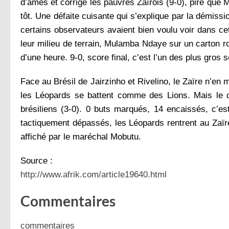
d’âmes et corrige les pauvres Zaïrois (9-0), pire q
tôt. Une défaite cuisante qui s’explique par la démissi
certains observateurs avaient bien voulu voir dans cet
leur milieu de terrain, Mulamba Ndaye sur un carton ro
d’une heure. 9-0, score final, c’est l’un des plus gros
Face au Brésil de Jairzinho et Rivelino, le Zaïre n’en 
les Léopards se battent comme des Lions. Mais le dé
brésiliens (3-0). 0 buts marqués, 14 encaissés, c’e
tactiquement dépassés, les Léopards rentrent au Zaïre
affiché par le maréchal Mobutu.
Source :
http://www.afrik.com/
article19640.html
Commentaires
commentaires