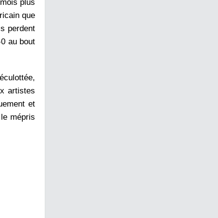
 mois plus
ricain que
is perdent
-0 au bout
éculottée,
x artistes
quement et
 le mépris