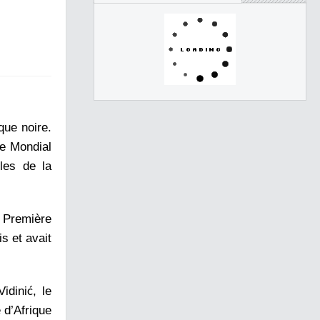
que noire.
ce Mondial
les de la
e. Première
s et avait
idinić, le
 d’Afrique