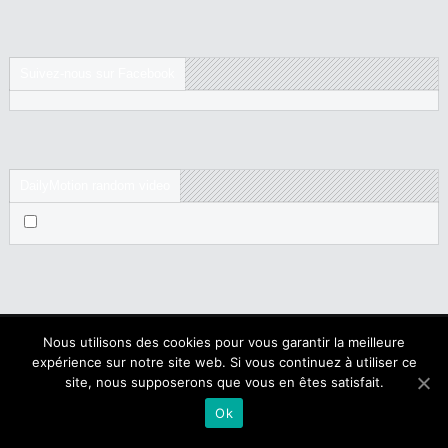
Suivez-nous sur Facebook
DailyMotion random video
Nous utilisons des cookies pour vous garantir la meilleure
expérience sur notre site web. Si vous continuez à utiliser ce
Copyright © 2017 NegroNews. Tous droits réservés.
site, nous supposerons que vous en êtes satisfait.
Qui sommes nous ?
|
Mentions légales
Ok