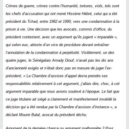
Crimes de guerre, crimes contre l’humanité, tortures, viols, tels sont
les chefs d’accusation qui ont mené
Hissène Hébré,
celui qui a été
président du Tchad, entre
1982 et 1990, vers une condamnation à la
prison à vie. Une décision que les avocats, commis d’office, du
président contestent, avec un argument qu’ils jugent « imparable »,
qui selon eux, atteste d’un vice de procédure devant entraîner
l’annulation de la condamnation à perpétuité. Visiblement, un des
quatre juges, le Sénégalais Amady Diouf, n’avait pas les dix ans
d’ancienneté exigés et n’était donc pas en mesure de juger l’ex-
président, «
La Chambre d’assises d’appel devra prendre ses
responsabilités relativement à cet argument, j’allais dire, choc, à cet
argument imparable que nous avions soulevé à l’époque. Le fait que
ce juge titulaire ait siégé a clairement et manifestement invalidé la
décision qui a été rendue par la Chambre d’assises d’instance
», a
déclaré Mounir Balal, avocat du président déchu.
Argument de la dernière chance ou argument malhonnête ? Pour