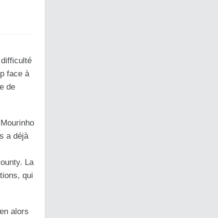
ifficulté
p face à
re de
e Mourinho
s a déjà
County. La
tions, qui
ien alors