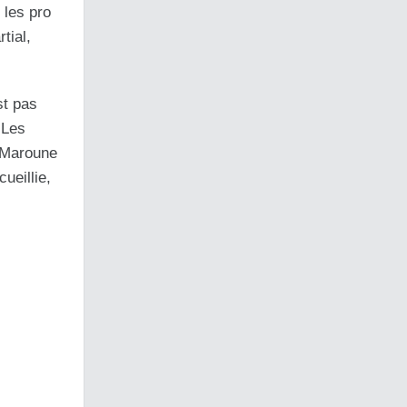
 les pro
tial,
st pas
 Les
, Maroune
ueillie,