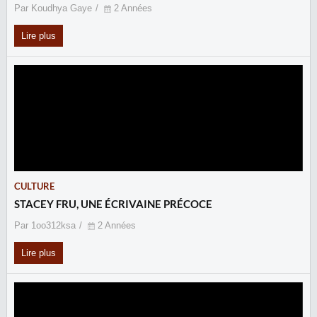
Par Koudhya Gaye
2 Années
Lire plus
CULTURE
STACEY FRU, UNE ÉCRIVAINE PRÉCOCE
Par 1oo312ksa
2 Années
Lire plus