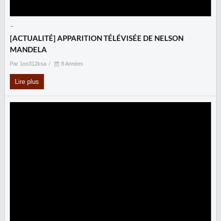
-
[ACTUALITÉ] APPARITION TÉLÉVISÉE DE NELSON
MANDELA
Par 1oo312ksa
8 Années
Lire plus