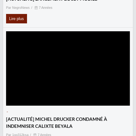
Par NegroNews
7 Années
Lire plus
-
‎[ACTUALITÉ] MICHEL DRUCKER CONDAMNÉ À
INDEMNISER CALIXTE BEYALA
Par 1oo312ksa
7 Années