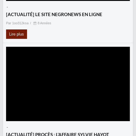
-
[ACTUALITÉ] LE SITE NEGRONEWS EN LIGNE
Par 1oo312ksa
8 Années
Lire plus
-
[ACTUALITÉ] PROCÈS : L’AFFAIRE SYLVIE HAYOT