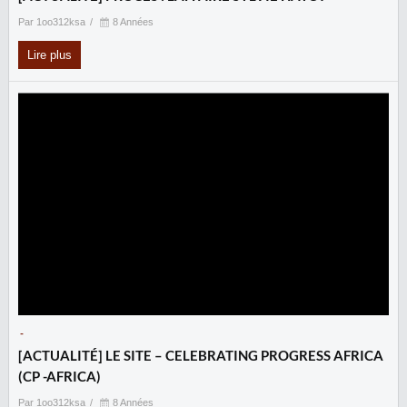
Par 1oo312ksa
8 Années
Lire plus
-
[ACTUALITÉ] LE SITE – CELEBRATING PROGRESS AFRICA
(CP -AFRICA)
Par 1oo312ksa
8 Années