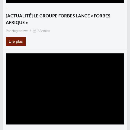
-
‎[ACTUALITÉ] LE GROUPE FORBES LANCE « FORBES
AFRIQUE »
Par NegroNews
7 Années
Lire plus