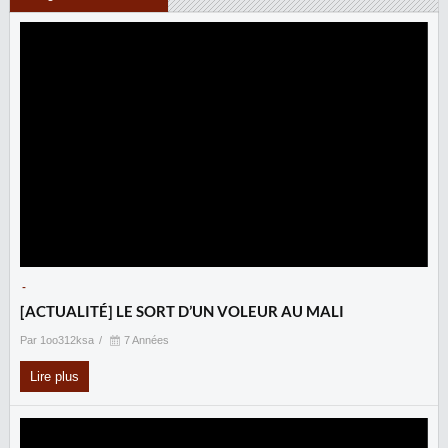
-
[ACTUALITÉ] LE SORT D’UN VOLEUR AU MALI
Par 1oo312ksa
7 Années
Lire plus