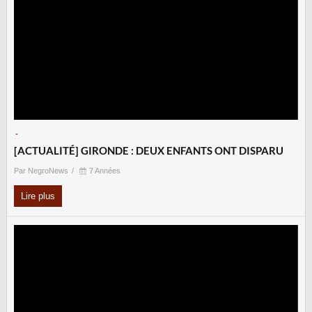
-
[ACTUALITÉ] GIRONDE : DEUX ENFANTS ONT DISPARU
Par NegroNews
7 Années
Lire plus