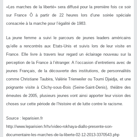
«Les marches de la liberté» sera diffusé pour la première fois ce soir
sur France Ô à partir de 22 heures lors d’une soirée spéciale
consacrée à la marche pour l’égalité de 1983.
La jeune femme a suivi le parcours de jeunes leaders américains
qu’elle a rencontrés aux Etats-Unis et suivis lors de leur visite en
France. Elle livre à travers leur regard un éclairage nouveau sur la
perception de la France à l’étranger. A l’occasion d’entretiens avec de
jeunes Français, de la découverte des institutions, de personnalités
comme Christiane Taubira, Valérie Trierweiler ou Toumi Djaidja, et une
poignante visite à Clichy-sous-Bois (Seine-Saint-Denis), théâtre des
émeutes de 2005, plusieurs jeunes vont ainsi apporter leur vision des
choses sur cette période de l’histoire et de lutte contre le racisme.
Source : leparisien.fr
http://www.leparisien.fr/
tv/
video-rokhaya-diallo-presen
te-son-
documentaire-les-ma
rches-de-la-liberte-02-12-
2013-3370543.php