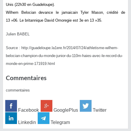
Unis (22h30 en Guadeloupe).
Wilhem Belocian devance le jamaicain Tyler Mason, crédité de
13 »06. Le britannique David Omoregie est 3e en 13 »35.
Julien BABEL
Source : http://guadeloupe.la1ere.fr/2014/07/24/athletisme-wilhem-
belocian-champion-du-monde-junior-du-110m-haies-avec-le-record-du-
monde-en-prime-171919.html
Commentaires
commentaires
Facebook
GooglePlus
Twitter
Linkedin
Telegram