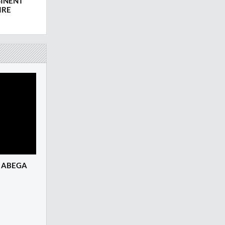
SINENT
IRE
E ABEGA