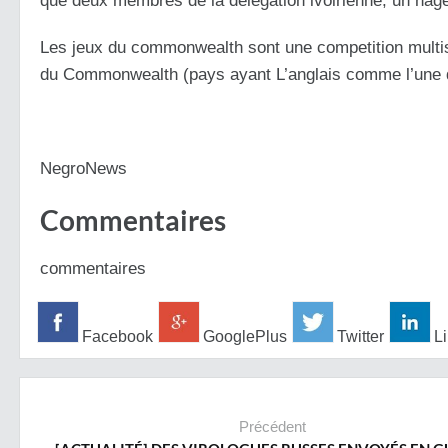
que deux membres de la délégation ivoirienne, un nageu
Les jeux du commonwealth sont une competition multis
du Commonwealth (pays ayant L’anglais comme l’une d
NegroNews
Commentaires
commentaires
Facebook
GooglePlus
Twitter
Li
Précédent