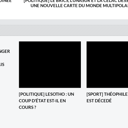
UINÉE
[POLITIQUE] LE BRICS, L’UNASUR ET LA CELAC DES
UNE NOUVELLE CARTE DU MONDE MULTIPOLA
NGER
IS
[POLITIQUE] LESOTHO : UN
[SPORT] THÉOPHIL
COUP D’ÉTAT EST-IL EN
EST DÉCEDÉ
COURS ?