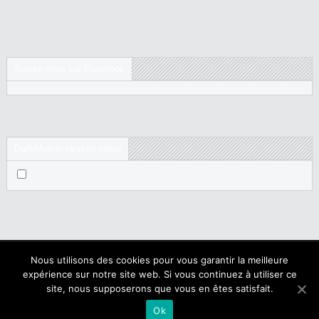
Suivez-nous sur Facebook
DailyMotion random video
Nous utilisons des cookies pour vous garantir la meilleure
expérience sur notre site web. Si vous continuez à utiliser ce
Copyright © 2017 NegroNews. Tous droits réservés.
site, nous supposerons que vous en êtes satisfait.
Qui sommes nous ?
|
Mentions légales
Ok