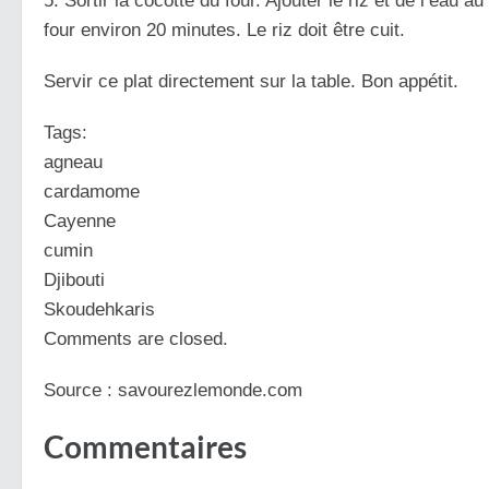
5. Sortir la cocotte du four. Ajouter le riz et de l’eau 
four environ 20 minutes. Le riz doit être cuit.
Servir ce plat directement sur la table. Bon appétit.
Tags:
agneau
cardamome
Cayenne
cumin
Djibouti
Skoudehkaris
Comments are closed.
Source : savourezlemonde.com
Commentaires