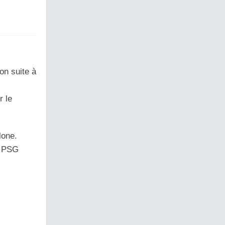
on suite à
r le
lone.
e PSG