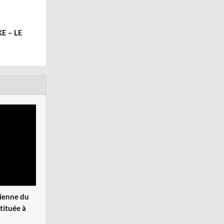
E – LE
ienne du
tituée à