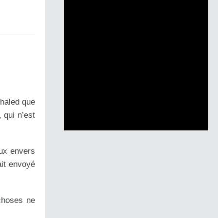
Khaled que
 qui n’est
eux envers
ait envoyé
 choses ne