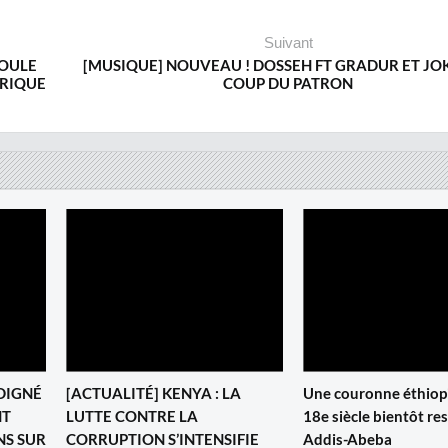
Suivant
POULE
[MUSIQUE] NOUVEAU ! DOSSEH FT GRADUR ET JOK
TRIQUE
COUP DU PATRON
NDIGNÉ
[ACTUALITÉ] KENYA : LA
Une couronne éthiop
NT
LUTTE CONTRE LA
18e siècle bientôt res
NS SUR
CORRUPTION S’INTENSIFIE
Addis-Abeba