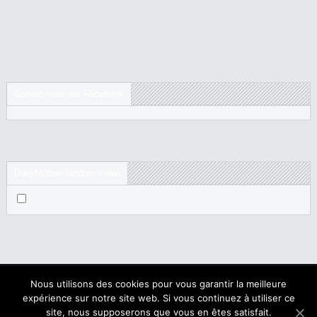
Suivez-nous sur Facebook
DailyMotion random video
Nous utilisons des cookies pour vous garantir la meilleure
expérience sur notre site web. Si vous continuez à utiliser ce
Copyright © 2017 NegroNews. Tous droits réservés.
site, nous supposerons que vous en êtes satisfait.