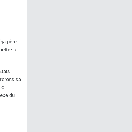
éjà père
ettre le
États-
brerons sa
le
sexe du