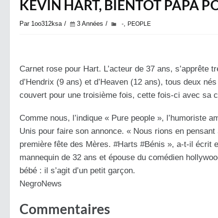
KEVIN HART, BIENTÔT PAPA PO
Par 1oo312ksa
3 Années
,
-
PEOPLE
Carnet rose pour Hart. L’acteur de 37 ans, s’apprête t
d’Hendrix (9 ans) et d’Heaven (12 ans), tous deux nés
couvert pour une troisième fois, cette fois-ci avec sa
Comme nous, l’indique « Pure people », l’humoriste amé
Unis pour faire son annonce. « Nous rions en pensant 
première fête des Mères.
#
Harts
#
Bénis
», a-t-il écri
mannequin de 32 ans et épouse du comédien hollywoodie
bébé : il s’agit d’un petit garçon.
NegroNews
Commentaires