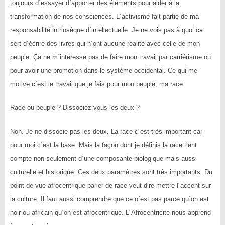
toujours d´essayer d´apporter des éléments pour aider à la
transformation de nos consciences. L´activisme fait partie de ma
responsabilité intrinsèque d´intellectuelle. Je ne vois pas à quoi ca
sert d´écrire des livres qui n´ont aucune réalité avec celle de mon
peuple. Ça ne m´intéresse pas de faire mon travail par carriérisme ou
pour avoir une promotion dans le système occidental. Ce qui me
motive c´est le travail que je fais pour mon peuple, ma race.
Race ou peuple ? Dissociez-vous les deux ?
Non. Je ne dissocie pas les deux. La race c´est très important car
pour moi c´est la base. Mais la façon dont je définis la race tient
compte non seulement d´une composante biologique mais aussi
culturelle et historique. Ces deux paramètres sont très importants. Du
point de vue afrocentrique parler de race veut dire mettre l´accent sur
la culture. Il faut aussi comprendre que ce n´est pas parce qu´on est
noir ou africain qu´on est afrocentrique. L´Afrocentricité nous apprend