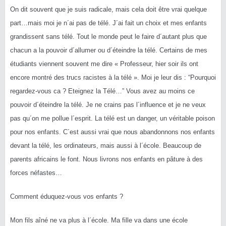
On dit souvent que je suis radicale, mais cela doit être vrai quelque
part…mais moi je n´ai pas de télé. J´ai fait un choix et mes enfants
grandissent sans télé. Tout le monde peut le faire d´autant plus que
chacun a la pouvoir d´allumer ou d´éteindre la télé. Certains de mes
étudiants viennent souvent me dire « Professeur, hier soir ils ont
encore montré des trucs racistes à la télé ». Moi je leur dis : “Pourquoi
regardez-vous ca ? Eteignez la Télé…” Vous avez au moins ce
pouvoir d´éteindre la télé. Je ne crains pas l´influence et je ne veux
pas qu´on me pollue l´esprit. La télé est un danger, un véritable poison
pour nos enfants. C´est aussi vrai que nous abandonnons nos enfants
devant la télé, les ordinateurs, mais aussi à l´école. Beaucoup de
parents africains le font. Nous livrons nos enfants en pâture à des
forces néfastes…
Comment éduquez-vous vos enfants ?
Mon fils aîné ne va plus à l´école. Ma fille va dans une école