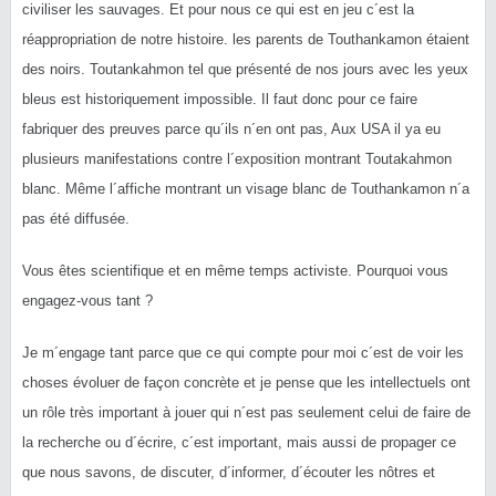
civiliser les sauvages. Et pour nous ce qui est en jeu c´est la
réappropriation de notre histoire. les parents de Touthankamon étaient
des noirs. Toutankahmon tel que présenté de nos jours avec les yeux
bleus est historiquement impossible. Il faut donc pour ce faire
fabriquer des preuves parce qu´ils n´en ont pas, Aux USA il ya eu
plusieurs manifestations contre l´exposition montrant Toutakahmon
blanc. Même l´affiche montrant un visage blanc de Touthankamon n´a
pas été diffusée.
Vous êtes scientifique et en même temps activiste. Pourquoi vous
engagez-vous tant ?
Je m´engage tant parce que ce qui compte pour moi c´est de voir les
choses évoluer de façon concrète et je pense que les intellectuels ont
un rôle très important à jouer qui n´est pas seulement celui de faire de
la recherche ou d´écrire, c´est important, mais aussi de propager ce
que nous savons, de discuter, d´informer, d´écouter les nôtres et