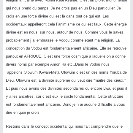
religion africaine avec Molefi Kete Asanté. C´est un projet monumental
qui nous prend du temps. Je ne crois pas en un Dieu particulier. Je
crois en une force divine qui est là dans tout ce qui est. Les
occidentaux appelleront cela l´animisme ce qui est faux. Cette énergie
divine est en nous, sur nous, autour de nous. Comme vous le savez
probablement j´ai embrassé le Vodou comme étant ma religion. La
conception du Vodou est fondamentalement africaine. Elle se retrouve
partout en AFRIQUE. C´est une force cosmique à laquelle on a donné
divers noms par exemple Amon Ra etc..Dans le Vodou nous l
´appelons Olowum (Gwan-Mèt). Olowum c´est un des noms Yoruba de
Dieu. Olowum est la divinité suprême qui veut dire “maitre des cieux.”
Et puis nous avons des divinités secondaires ou encore Lwa, et puis il
y a les ancêtres, car c´est eux le socle fondamental. Cette structure
est fondamentalement africaine. Donc je n´ai aucune difficulté à vous
dire en quoi je crois.
Restons dans le concept occidental qui nous fait comprendre que le