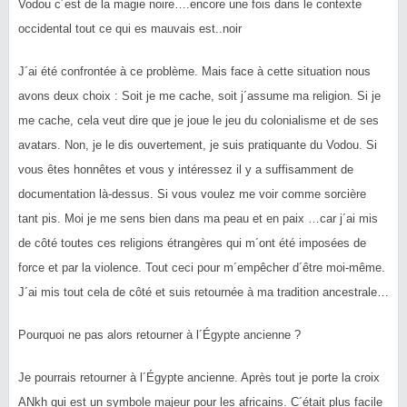
Vodou c´est de la magie noire….encore une fois dans le contexte
occidental tout ce qui es mauvais est..noir
J´ai été confrontée à ce problème. Mais face à cette situation nous
avons deux choix : Soit je me cache, soit j´assume ma religion. Si je
me cache, cela veut dire que je joue le jeu du colonialisme et de ses
avatars. Non, je le dis ouvertement, je suis pratiquante du Vodou. Si
vous êtes honnêtes et vous y intéressez il y a suffisamment de
documentation là-dessus. Si vous voulez me voir comme sorcière
tant pis. Moi je me sens bien dans ma peau et en paix …car j´ai mis
de côté toutes ces religions étrangères qui m´ont été imposées de
force et par la violence. Tout ceci pour m´empêcher d´être moi-même.
J´ai mis tout cela de côté et suis retournée à ma tradition ancestrale…
Pourquoi ne pas alors retourner à l´Égypte ancienne ?
Je pourrais retourner à l´Égypte ancienne. Après tout je porte la croix
ANkh qui est un symbole majeur pour les africains. C´était plus facile