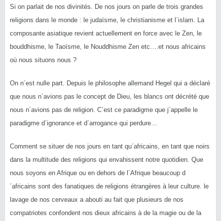
Si on parlait de nos divinités. De nos jours on parle de trois grandes
religions dans le monde : le judaïsme, le christianisme et l´islam. La
composante asiatique revient actuellement en force avec le Zen, le
bouddhisme, le Taoïsme, le Nouddhisme Zen etc….et nous africains
où nous situons nous ?
On n´est nulle part. Depuis le philosophe allemand Hegel qui a déclaré
que nous n´avions pas le concept de Dieu, les blancs ont décrété que
nous n´avions pas de religion. C´est ce paradigme que j´appelle le
paradigme d´ignorance et d´arrogance qui perdure…
Comment se situer de nos jours en tant qu´africains, en tant que noirs
dans la multitude des religions qui envahissent notre quotidien. Que
nous soyons en Afrique ou en dehors de l´Afrique beaucoup d
´africains sont des fanatiques de religions étrangères à leur culture. le
lavage de nos cerveaux a abouti au fait que plusieurs de nos
compatriotes confondent nos dieux africains à de la magie ou de la