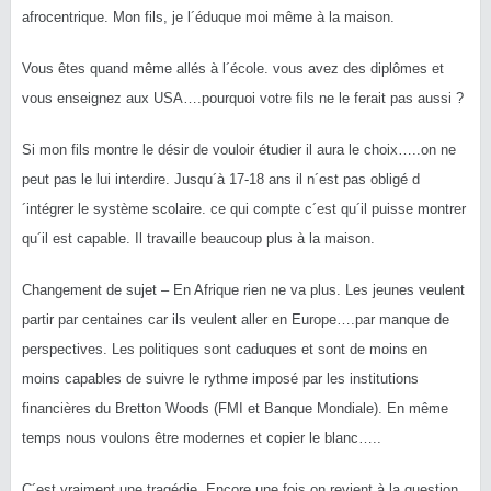
afrocentrique. Mon fils, je l´éduque moi même à la maison.
Vous êtes quand même allés à l´école. vous avez des diplômes et
vous enseignez aux USA….pourquoi votre fils ne le ferait pas aussi ?
Si mon fils montre le désir de vouloir étudier il aura le choix…..on ne
peut pas le lui interdire. Jusqu´à 17-18 ans il n´est pas obligé d
´intégrer le système scolaire. ce qui compte c´est qu´il puisse montrer
qu´il est capable. Il travaille beaucoup plus à la maison.
Changement de sujet – En Afrique rien ne va plus. Les jeunes veulent
partir par centaines car ils veulent aller en Europe….par manque de
perspectives. Les politiques sont caduques et sont de moins en
moins capables de suivre le rythme imposé par les institutions
financières du Bretton Woods (FMI et Banque Mondiale). En même
temps nous voulons être modernes et copier le blanc…..
C´est vraiment une tragédie. Encore une fois on revient à la question