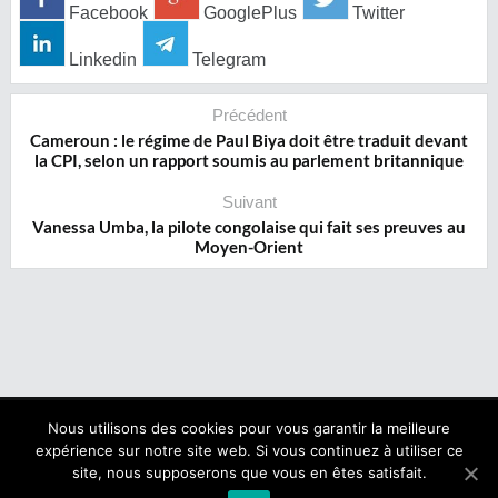
Facebook
GooglePlus
Twitter
Linkedin
Telegram
Précédent
Cameroun : le régime de Paul Biya doit être traduit devant
la CPI, selon un rapport soumis au parlement britannique
Suivant
Vanessa Umba, la pilote congolaise qui fait ses preuves au
Moyen-Orient
Nous utilisons des cookies pour vous garantir la meilleure
expérience sur notre site web. Si vous continuez à utiliser ce
Copyright © 2017 NegroNews. Tous droits réservés.
site, nous supposerons que vous en êtes satisfait.
Qui sommes nous ?
|
Mentions légales