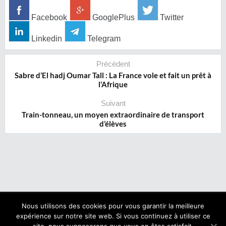
Facebook
GooglePlus
Twitter
Linkedin
Telegram
Précédent
Sabre d’El hadj Oumar Tall : La France vole et fait un prêt à
l’Afrique
Suivant
Train-tonneau, un moyen extraordinaire de transport
d’élèves
Nous utilisons des cookies pour vous garantir la meilleure
expérience sur notre site web. Si vous continuez à utiliser ce
Copyright © 2017 NegroNews. Tous droits réservés.