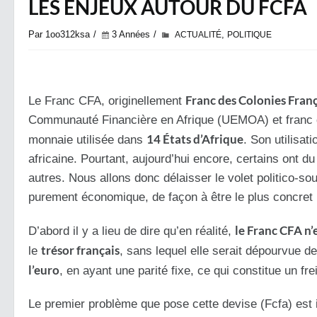
LES ENJEUX AUTOUR DU FCFA
Par 1oo312ksa
3 Années
,
ACTUALITÉ
POLITIQUE
Franc des Colonies Franç
Le Franc CFA, originellement
Communauté Financière en Afrique (UEMOA) et franc de
14 États d’Afrique
monnaie utilisée dans
. Son utilisat
africaine. Pourtant, aujourd’hui encore, certains ont d
autres. Nous allons donc délaisser le volet politico-souv
purement économique, de façon à être le plus concret 
le Franc CFA n’
D’abord il y a lieu de dire qu’en réalité,
trésor français
le
, sans lequel elle serait dépourvue de
l’euro
, en ayant une parité fixe, ce qui constitue un f
Le premier problème que pose cette devise (Fcfa) est i