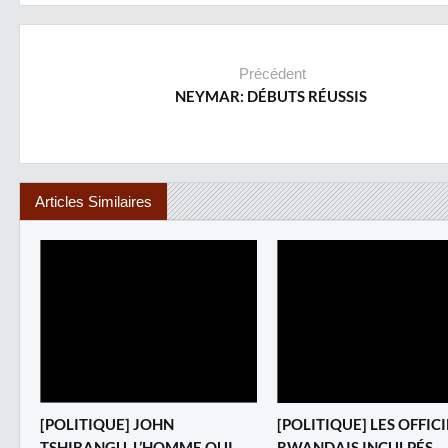
Précédent
NEYMAR: DÉBUTS RÉUSSIS
Articles Similaires
[POLITIQUE] JOHN
[POLITIQUE] LES OFFIC
TSHIBANGU, L’HOMME QUI
RWANDAIS INCULPÉS