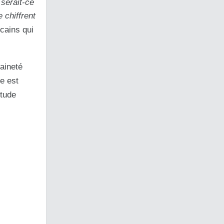
 serait-ce
 chiffrent
icains qui
raineté
ie est
itude