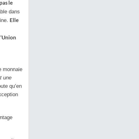
pas le
able dans
Elle
dine.
l’Union
ne monnaie
t une
oute qu’en
xception
antage