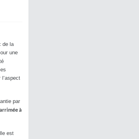
 de la
jour une
té
les
r l’aspect
rantie par
arrimée à
le est