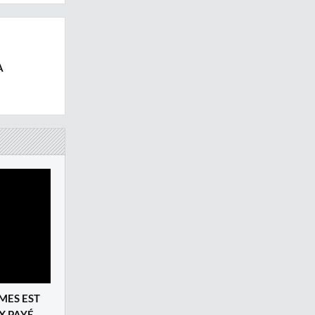
A
AMES EST
X PAYÉ