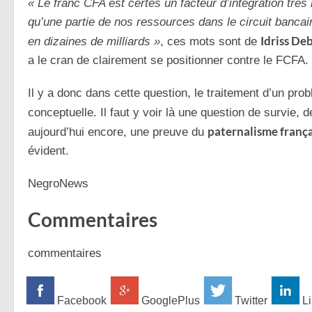
« Le franc CFA est certes un facteur d’intégration très
qu’une partie de nos ressources dans le circuit bancai
Idriss De
en dizaines de milliards »
, ces mots sont de
a le cran de clairement se positionner contre le FCFA.
Il y a donc dans cette question, le traitement d’un pr
conceptuelle. Il faut y voir là une question de survie, 
paternalisme frança
aujourd’hui encore, une preuve du
évident.
NegroNews ‎
Commentaires
commentaires
Facebook
GooglePlus
Twitter
Li