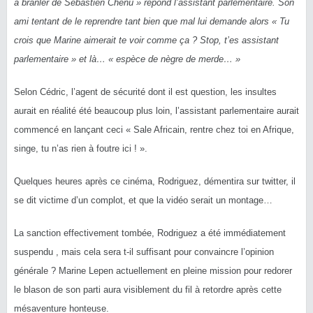
à branler de Sébastien Chenu » répond l’assistant parlementaire. Son
ami tentant de le reprendre tant bien que mal lui demande alors « Tu
crois que Marine aimerait te voir comme ça ? Stop, t’es assistant
parlementaire » et là… « espèce de nègre de merde… »
Selon Cédric, l’agent de sécurité dont il est question, les insultes
aurait en réalité été beaucoup plus loin, l’assistant parlementaire aurait
commencé en lançant ceci « Sale Africain, rentre chez toi en Afrique,
singe, tu n’as rien à foutre ici ! ».
Quelques heures après ce cinéma, Rodriguez, démentira sur twitter, il
se dit victime d’un complot, et que la vidéo serait un montage…
La sanction effectivement tombée, Rodriguez a été immédiatement
suspendu , mais cela sera t-il suffisant pour convaincre l’opinion
générale ? Marine Lepen actuellement en pleine mission pour redorer
le blason de son parti aura visiblement du fil à retordre après cette
mésaventure honteuse.