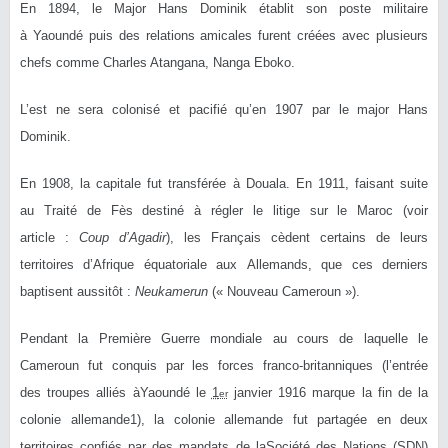
En 1894, le Major Hans Dominik établit son poste militaire
à Yaoundé puis des relations amicales furent créées avec plusieurs
chefs comme Charles Atangana, Nanga Eboko.
L’est ne sera colonisé et pacifié qu’en 1907 par le major Hans
Dominik.
En 1908, la capitale fut transférée à Douala. En 1911, faisant suite
au Traité de Fès destiné à régler le litige sur le Maroc (voir
article :
Coup d’Agadir
), les Français cèdent certains de leurs
territoires d’Afrique équatoriale aux Allemands, que ces derniers
baptisent aussitôt :
Neukamerun
(« Nouveau Cameroun »).
Pendant la Première Guerre mondiale au cours de laquelle le
Cameroun fut conquis par les forces franco-britanniques (l’entrée
des troupes alliés àYaoundé le
1
janvier 1916
marque la fin de la
er
colonie allemande
1
), la colonie allemande fut partagée en deux
territoires confiés par des mandats de laSociété des Nations (SDN)