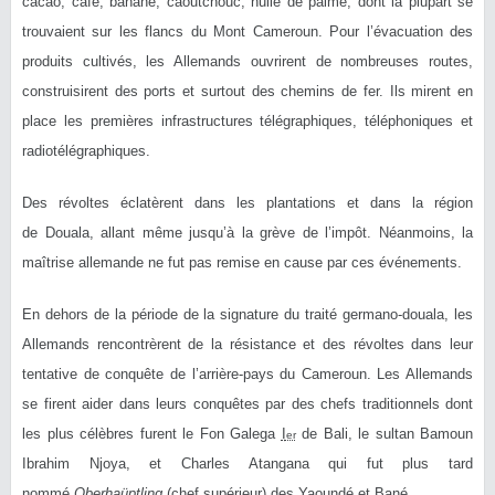
cacao, café, banane, caoutchouc, huile de palme, dont la plupart se
trouvaient sur les flancs du Mont Cameroun. Pour l’évacuation des
produits cultivés, les Allemands ouvrirent de nombreuses routes,
construisirent des ports et surtout des chemins de fer. Ils mirent en
place les premières infrastructures télégraphiques, téléphoniques et
radiotélégraphiques.
Des révoltes éclatèrent dans les plantations et dans la région
de Douala, allant même jusqu’à la grève de l’impôt. Néanmoins, la
maîtrise allemande ne fut pas remise en cause par ces événements.
En dehors de la période de la signature du traité germano-douala, les
Allemands rencontrèrent de la résistance et des révoltes dans leur
tentative de conquête de l’arrière-pays du Cameroun. Les Allemands
se firent aider dans leurs conquêtes par des chefs traditionnels dont
les plus célèbres furent le Fon Galega
I
de Bali, le sultan Bamoun
er
Ibrahim Njoya, et Charles Atangana qui fut plus tard
nommé
Oberhaüptling
(chef supérieur) des Yaoundé et Bané.