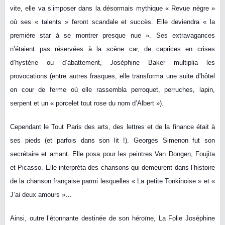
vite, elle va s’imposer dans la désormais mythique « Revue nègre »
où ses « talents » feront scandale et succès. Elle deviendra « la
première star à se montrer presque nue ». Ses extravagances
n’étaient pas réservées à la scène car, de caprices en crises
d’hystérie ou d’abattement, Joséphine Baker multiplia les
provocations (entre autres frasques, elle transforma une suite d’hôtel
en cour de ferme où elle rassembla perroquet, perruches, lapin,
serpent et un « porcelet tout rose du nom d’Albert »).
Cependant le Tout Paris des arts, des lettres et de la finance était à
ses pieds (et parfois dans son lit !). Georges Simenon fut son
secrétaire et amant. Elle posa pour les peintres Van Dongen, Foujita
et Picasso. Elle interpréta des chansons qui demeurent dans l’histoire
de la chanson française parmi lesquelles « La petite Tonkinoise » et «
J’ai deux amours »…
Ainsi, outre l’étonnante destinée de son héroïne, La Folie Joséphine