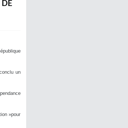
E DE
République
conclu un
dépendance
tion »pour