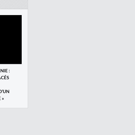
NIE :
ACÉS
D’UN
 »