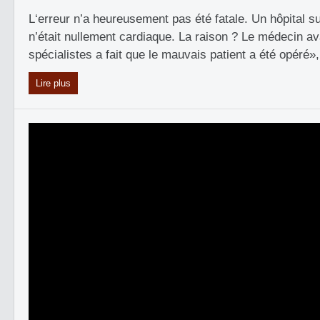
L‘erreur n’a heureusement pas été fatale. Un hôpital s
n’était nullement cardiaque. La raison ? Le médecin 
spécialistes a fait que le mauvais patient a été opéré»
Lire plus