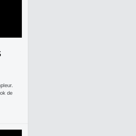
S
pleur.
ook de