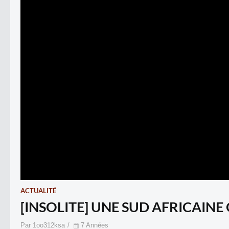
ACTUALITÉ
[INSOLITE] UNE SUD AFRICAIN
Par 1oo312ksa
7 Années