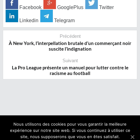
Facebook
GooglePlus
Twitter
Linkedin
Telegram
Précédent
À New York, l’interpellation brutale d’un commerçant noir
suscite l’indignation
Suivant
La Pro League présente un manuel pour lutter contre le
racisme au football
Nous utilisons des cookies pour vous garantir la meilleure
expérience sur notre site web. Si vous continuez à utiliser ce
Copyright © 2017 NegroNews. Tous droits réservés.
site, nous supposerons que vous en êtes satisfait.