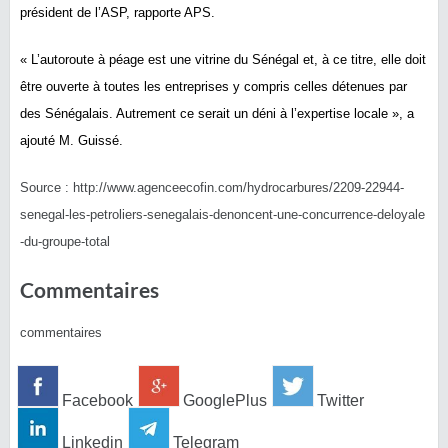
président de l’ASP, rapporte APS.
« L’autoroute à péage est une vitrine du Sénégal et, à ce titre, elle doit
être ouverte à toutes les entreprises y compris celles détenues par
des Sénégalais. Autrement ce serait un déni à l’expertise locale », a
ajouté M. Guissé.
Source : http://
www.agenceecofin.com/
hydrocarbures/
2209-22944-
senegal-les-petr
oliers-senegalais-denoncen
t-une-concurrence-deloyale
-du-groupe-total
Commentaires
commentaires
Facebook
GooglePlus
Twitter
Linkedin
Telegram