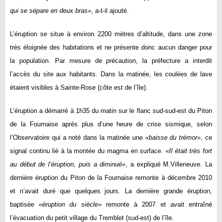
qui se sépare en deux bras»
, a-t-il ajouté.
L’éruption se situe à environ 2200 mètres d’altitude, dans une zone
très éloignée des habitations et ne présente donc aucun danger pour
la population. Par mesure de précaution, la préfecture a interdit
l’accès du site aux habitants. Dans la matinée, les coulées de lave
étaient visibles à Sainte-Rose (côte est de l’île).
L’éruption a démarré à 1h35 du matin sur le flanc sud-sud-est du Piton
de la Fournaise après plus d’une heure de crise sismique, selon
l’Observatoire qui a noté dans la matinée une
«baisse du trémor»
, ce
signal continu lié à la montée du magma en surface.
«Il était très fort
au début de l’éruption, puis a diminué»
, a expliqué M.Villeneuve. La
dernière éruption du Piton de la Fournaise remonte à décembre 2010
et n’avait duré que quelques jours. La dernière grande éruption,
baptisée
«éruption du siècle»
remonte à 2007 et avait entraîné
l’évacuation du petit village du Tremblet (sud-est) de l’île.