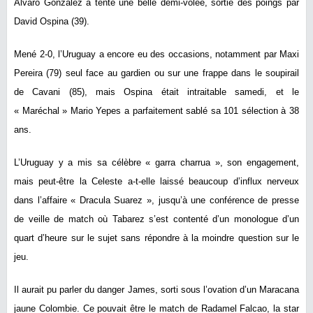
Alvaro Gonzalez a tenté une belle demi-volée, sortie des poings par
David Ospina (39).
Mené 2-0, l’Uruguay a encore eu des occasions, notamment par Maxi
Pereira (79) seul face au gardien ou sur une frappe dans le soupirail
de Cavani (85), mais Ospina était intraitable samedi, et le
« Maréchal » Mario Yepes a parfaitement sablé sa 101 sélection à 38
ans.
L’Uruguay y a mis sa célèbre « garra charrua », son engagement,
mais peut-être la Celeste a-t-elle laissé beaucoup d’influx nerveux
dans l’affaire « Dracula Suarez », jusqu’à une conférence de presse
de veille de match où Tabarez s’est contenté d’un monologue d’un
quart d’heure sur le sujet sans répondre à la moindre question sur le
jeu.
Il aurait pu parler du danger James, sorti sous l’ovation d’un Maracana
jaune Colombie. Ce pouvait être le match de Radamel Falcao, la star