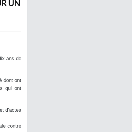
UR UN
dix ans de
é dont ont
s qui ont
et d’actes
ale contre