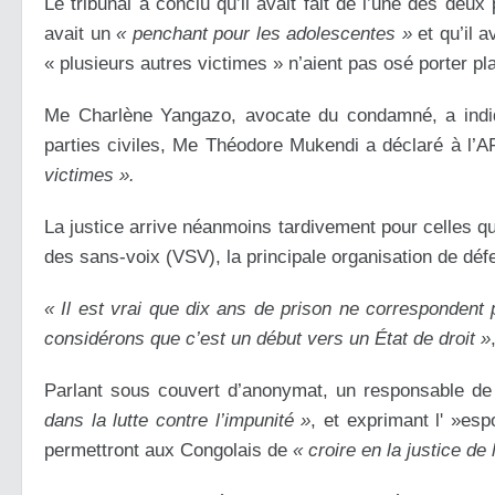
Le tribunal a conclu qu’il avait fait de l’une des deu
avait un
« penchant pour les adolescentes »
et qu’il a
« plusieurs autres victimes » n’aient pas osé porter pla
Me Charlène Yangazo, avocate du condamné, a indiqué 
parties civiles, Me Théodore Mukendi a déclaré à l’A
victimes ».
La justice arrive néanmoins tardivement pour celles qui
des sans-voix (VSV), la principale organisation de dé
« Il est vrai que dix ans de prison ne corresponden
considérons que c’est un début vers un État de droit »
Parlant sous couvert d’anonymat, un responsable de
dans la lutte contre l’impunité »
, et exprimant l' »esp
permettront aux Congolais de
« croire en la justice de