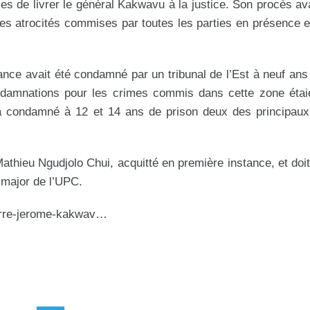
 de livrer le général Kakwavu à la justice. Son procès avai
 des atrocités commises par toutes les parties en présence et
tance avait été condamné par un tribunal de l’Est à neuf ans
ndamnations pour les crimes commis dans cette zone étai
i a condamné à 12 et 14 ans de prison deux des principau
Mathieu Ngudjolo Chui, acquitté en première instance, et doit
-major de l’UPC.
erre-jerome-kakwav…