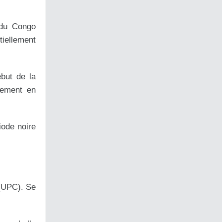
 du Congo
iellement
but de la
nement en
iode noire
 (UPC). Se