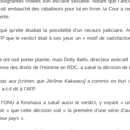
x plaignantes violées son esclave sexuelle. Notant que l’anci
vait embauché des rabatteurs pour lui en livrer, la Cour a re
inte.
qu’elle étudiait la possibilité d’un recours judiciaire. 
FP que le verdict était à ses yeux un
« motif de satisfactio
 ont osé porter plainte, mais Dolly Ibefo, directeur exécutif 
fense des droits de l’Homme en RDC, a salué la décision de 
t pas aux [crimes que Jérôme Kakwavu] a commis en Ituri 
, a-t-il dit à l’AFP.
 l’ONU à Kinshasa a salué aussi le verdict, y voyant
« un
oir » que cette décision soit « la première d’une série d’au
 leur pays »
.