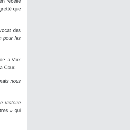
en rebelle
gretté que
Avocat des
n pour les
de la Voix
la Cour.
mais nous
e victoire
tres » qui