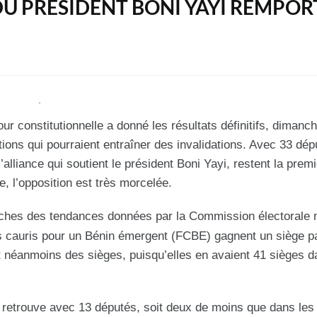
I DU PRÉSIDENT BONI YAYI REMPOR
our constitutionnelle a donné les résultats définitifs, dimanc
ions qui pourraient entraîner des invalidations. Avec 33 dép
lliance qui soutient le président Boni Yayi, restent la premi
e, l’opposition est très morcelée.
proches des tendances données par la Commission électorale 
s cauris pour un Bénin émergent (FCBE) gagnent un siège pa
 néanmoins des sièges, puisqu’elles en avaient 41 sièges d
 se retrouve avec 13 députés, soit deux de moins que dans les