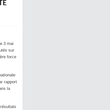
TE
he 3 mai
utés sur
ère force
nationale
r rapport
ans la
 résultats