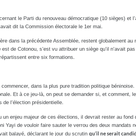
ernant le Parti du renouveau démocratique (10 sièges) et l’
ait dit la Commission électorale le 1er mai.
nnière dans la précédente Assemblée, restent globalement a
 est de Cotonou, s’est vu attribuer un siège qu’il n’avait pas
répartissent entre six formations.
a commencer, dans la plus pure tradition politique béninois
onale. Et à ce jeu-là, on peut se demander si, et comment, 
s de l’élection présidentielle.
 un enjeu majeur de ces élections, il devrait rester au fond d
ni Yayi de vouloir faire sauter le verrou des deux mandats 
qu’il ne serait candi
ait balayé, déclarant le jour du scrutin