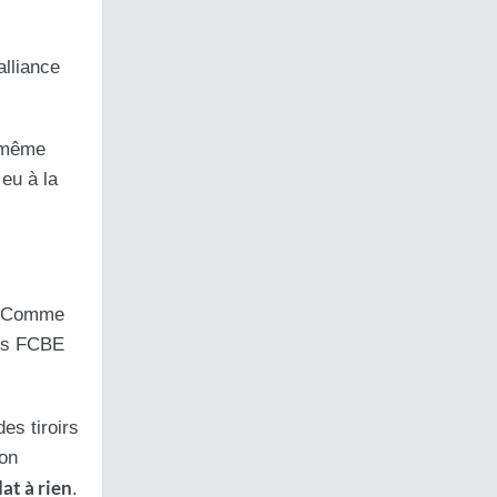
alliance
u même
 eu à la
e. Comme
les FCBE
es tiroirs
non
dat à rien
.