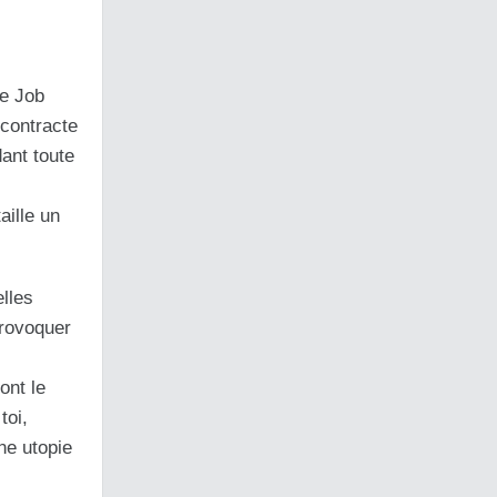
de Job
contracte
ant toute
aille un
elles
provoquer
ont le
toi,
ne utopie