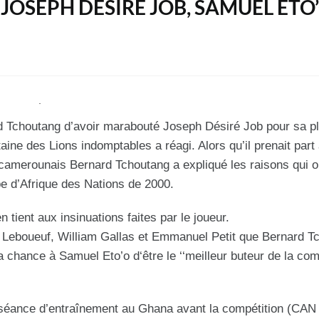
OSEPH DÉSIRÉ JOB, SAMUEL ETO
d Tchoutang d’avoir marabouté Joseph Désiré Job pour sa p
aine des Lions indomptables a réagi. Alors qu’il prenait part
r camerounais Bernard Tchoutang a expliqué les raisons qui o
e d’Afrique des Nations de 2000.
n tient aux insinuations faites par le joueur.
k Leboueuf, William Gallas et Emmanuel Petit que Bernard T
la chance à Samuel Eto’o d‘être le ‘‘meilleur buteur de la com
ne séance d’entraînement au Ghana avant la compétition (CAN