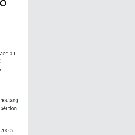
’O
lace au
 à
nt
choutang
pétition
 2000),