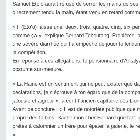
Samuel Eto’o aurait réfusé de serrer les mains de ses au
directement tendu la main, étant venu en retard comme 
« Il (Eto’o) laisse une, deux, trois, quatre, cinq, six pe
comme ça.», explique Bernard Tchoutang. Problème, a
une sévère diarrhée qui l’a empêché de jouer le lendem
la compétition.
En réponse à ces allégations, le pensionnaire d’Antaly
costume sur-mesure.
« La Haine est un sentiment qui ne peut exister que dan
déclarations, je n’éprouve à ton égard que de la compa
jalousie et aigreur », a écrit l’ancien capitaine des Li
Avant de conclure : « Il est de notoriété publique que 
propre des faibles. Sache mon cher Bernard que tant q
prêtes à calomnier un frère pour épater la galerie, le
».