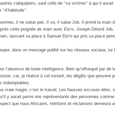
tres coéquipiers, sauf celle de ‘‘sa victime’‘ à qui il aurait
‘‘d’habitude’‘.
rsonnes, il ne salue pas. Il va, il salue Job. Il prend la main 
près cette poignée de main avec Eto’o, Joseph-Désiré Job, 
ain, laissant sa place à Samuel Eto’o qui pris sa place pend
aspor, dans un message publié sur les réseaux sociaux, lui t
s l’absence de toute intelligence. Bien qu’offusqué par de t
ssion, car, je réalise à cet instant, les dégâts que peuvent 
ons Indomptables.
ma vraie magie, c’est le travail. Les fausses excuses elles, s
u’il y aurait parmi nos représentants des personnes comme 
 respect que nous Africains, méritons et réclamons demeura u