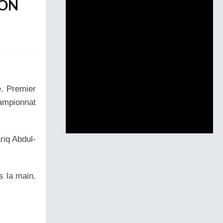
ION
e. Premier
hampionnat
riq Abdul-
ns la main.