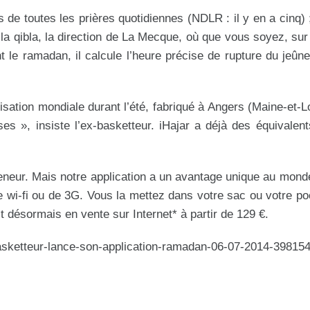
 de toutes les prières quotidiennes (NDLR : il y en a cinq) ;
rs la qibla, la direction de La Mecque, où que vous soyez, sur
 le ramadan, il calcule l’heure précise de rupture du jeûne
tion mondiale durant l’été, fabriqué à Angers (Maine-et-Loi
s », insiste l’ex-basketteur. iHajar a déjà des équivalen
eneur. Mais notre application a un avantage unique au monde
 de wi-fi ou de 3G. Vous la mettez dans votre sac ou votre p
st désormais en vente sur Internet* à partir de 129 €.
x-basketteur-lance-son-application-ramadan-06-07-2014-39815