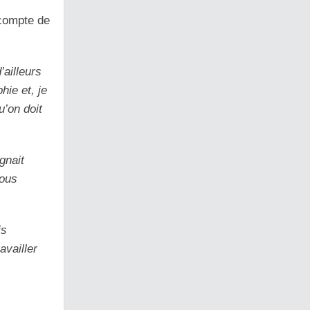
 compte de
ailleurs
hie et, je
u’on doit
gnait
nous
is
availler