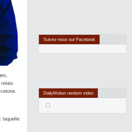
Suivez-nous sur Facebook
ges,
 relais
rcelone.
DailyMotion random video
 laquelle