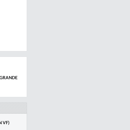
A GRANDE
N VF)