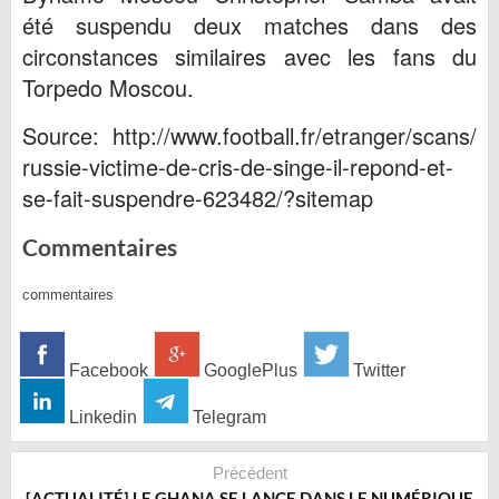
été suspendu deux matches dans des
circonstances similaires avec les fans du
Torpedo Moscou.
Source: http://www.football.fr/etranger/scans/
russie-victime-de-cris-de-singe-il-repond-et-
se-fait-suspendre-623482/?sitemap
Commentaires
commentaires
Facebook
GooglePlus
Twitter
Linkedin
Telegram
Précédent
[ACTUALITÉ] LE GHANA SE LANCE DANS LE NUMÉRIQUE