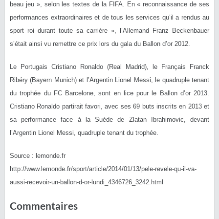
beau jeu », selon les textes de la FIFA. En « reconnaissance de ses
performances extraordinaires et de tous les services qu’il a rendus au
sport roi durant toute sa carrière », l’Allemand Franz Beckenbauer
s’était ainsi vu remettre ce prix lors du gala du Ballon d’or 2012.
Le Portugais Cristiano Ronaldo (Real Madrid), le Français Franck
Ribéry (Bayern Munich) et l’Argentin Lionel Messi, le quadruple tenant
du trophée du FC Barcelone, sont en lice pour le Ballon d’or 2013.
Cristiano Ronaldo partirait favori, avec ses 69 buts inscrits en 2013 et
sa performance face à la Suède de Zlatan Ibrahimovic, devant
l’Argentin Lionel Messi, quadruple tenant du trophée.
Source : lemonde.fr
http://www.lemonde.fr/
sport/article/2014/01/13/
pele-revele-qu-il-va-
aussi-
recevoir-un-ballon-d-or-lu
ndi_4346726_3242.html
Commentaires