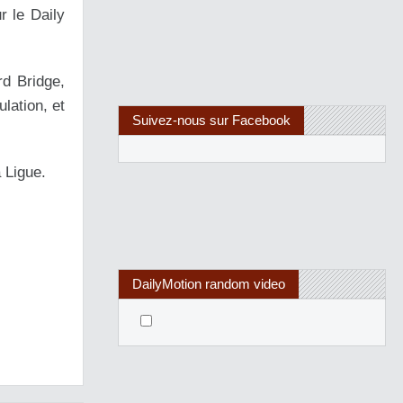
r le Daily
d Bridge,
lation, et
Suivez-nous sur Facebook
 Ligue.
DailyMotion random video