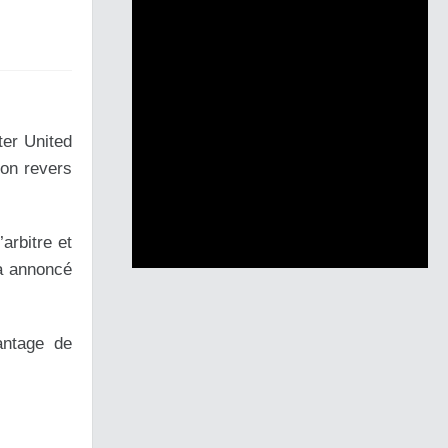
ter United
on revers
arbitre et
 a annoncé
antage de