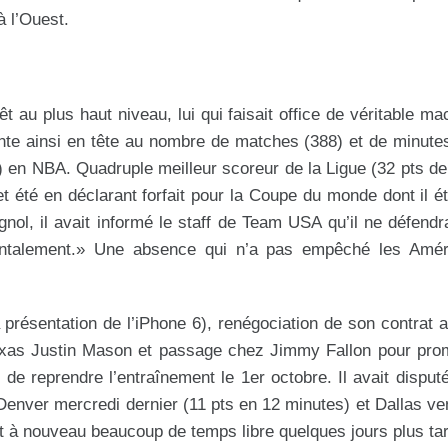
à l’Ouest.
 au plus haut niveau, lui qui faisait office de véritable ma
inte ainsi en tête au nombre de matches (388) et de minute
6) en NBA. Quadruple meilleur scoreur de la Ligue (32 pts 
t été en déclarant forfait pour la Coupe du monde dont il éta
ol, il avait informé le staff de Team USA qu’il ne défendr
mentalement.» Une absence qui n’a pas empêché les Amér
a présentation de l’iPhone 6), renégociation de son contrat 
Texas Justin Mason et passage chez Jimmy Fallon pour pro
de reprendre l’entraînement le 1er octobre. Il avait disput
enver mercredi dernier (11 pts en 12 minutes) et Dallas ve
ait à nouveau beaucoup de temps libre quelques jours plus ta