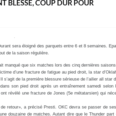
NT BLESSÉ, COUP DUR POUR
 Durant sera éloigné des parquets entre 6 et 8 semaines. Ep
ut de la saison régulière.
it manqué que six matches lors des cinq dernières saisons,
ictime d’une fracture de fatigue au pied droit, la star d’Okl
l s’agit de la première blessure sérieuse de l’ailier all star
ans son pied droit après un entraînement samedi selon l
ont révélé une fracture de Jones (5e métatarsien) qui néc
 de retour», a précisé Presti. OKC devra se passer de se
une douzaine de matches. Autant dire que le Thunder part