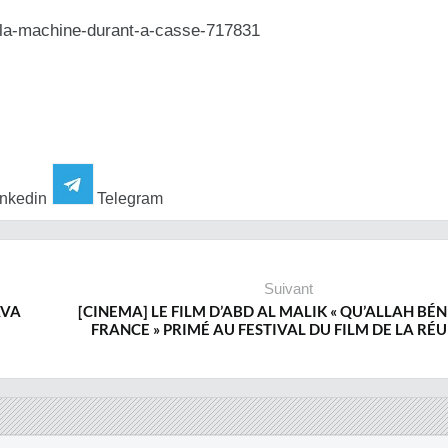
es/la-machine-durant-a-casse-717831
nkedin
Telegram
Suivant
AVA
[CINEMA] LE FILM D’ABD AL MALIK « QU’ALLAH BÉN
FRANCE » PRIMÉ AU FESTIVAL DU FILM DE LA RÉ