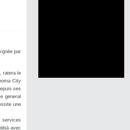
argnée par
 ratera le
ahoma City
 depuis ses
e general
essite une
s services
 déjà avec