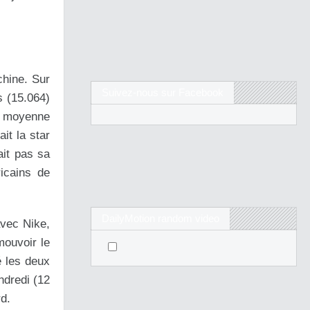
chine. Sur
Suivez-nous sur Facebook
s (15.064)
de moyenne
it la star
ait pas sa
icains de
DailyMotion random video
avec Nike,
mouvoir le
é les deux
ndredi (12
rd.