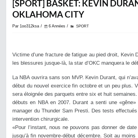
[SPORT] BASKET: KEVIN DURA
OKLAHOMA CITY
Par 1oo312ksa
6 Années
SPORT
Victime d’une fracture de fatigue au pied droit, Kevin
les blessures jusque-là, la star d’OKC manquera le déb
La NBA ouvrira sans son MVP. Kevin Durant, qui n’ava
début du nouvel exercice fin octobre et un peu plus. V
sera éloignée des parquets entre six et huit semaines. I
débuts en NBA en 2007. Durant a senti une «gêne» d
manager du Thunder Sam Presti. Des tests effectués 
intervention chirurgicale.
«Pour l’instant, nous ne pouvons pas donner de date
jusqu’à fin novembre-début décembre. Soit au moins 