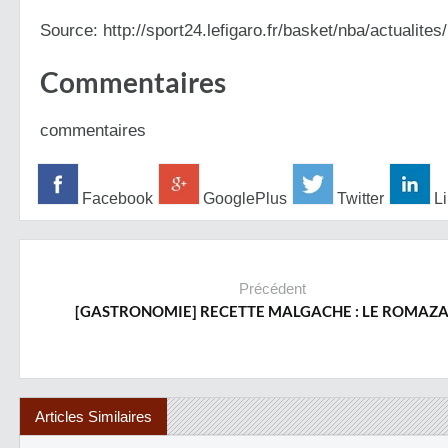
Source: http://sport24.lefigaro.fr/basket/nba/actualit
Commentaires
commentaires
Facebook
GooglePlus
Twitter
Li
Précédent
[GASTRONOMIE] RECETTE MALGACHE : LE ROMAZ
Articles Similaires