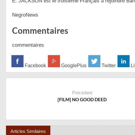
E. JACKSON est le troisième Français à rejoindre Bar
NegroNews
Commentaires
commentaires
Facebook
GooglePlus
Twitter
Li
Précédent
[FILM] NO GOOD DEED
Articles Similaires