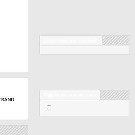
Suivez-nous sur Facebook
DailyMotion random video
RTRAND