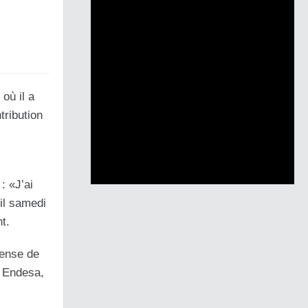
où il a
tribution
: «J’ai
-il samedi
t.
pense de
a Endesa,