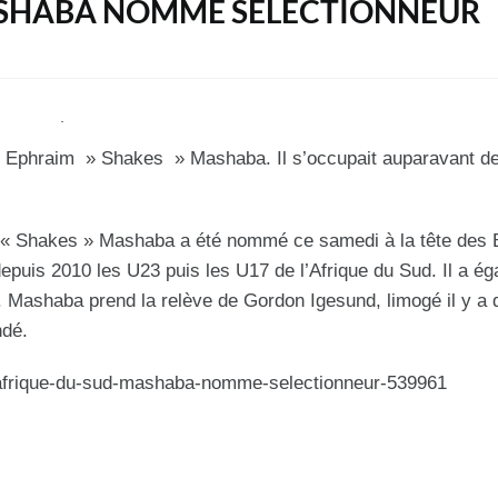
MASHABA NOMMÉ SÉLECTIONNEUR
le Ephraim » Shakes » Mashaba. Il s’occupait auparavant d
m « Shakes » Mashaba a été nommé ce samedi à la tête des 
depuis 2010 les U23 puis les U17 de l’Afrique du Sud. Il a é
0. Mashaba prend la relève de Gordon Igesund, limogé il y a
ndé.
cle/afrique-du-sud-mashaba-nomme-selectionneur-539961