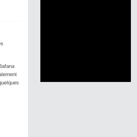
es
Bafana
galement
 quelques