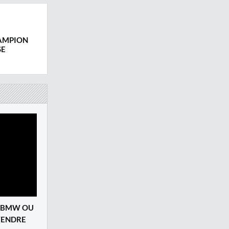
HAMPION
SE
A BMW OU
 VENDRE