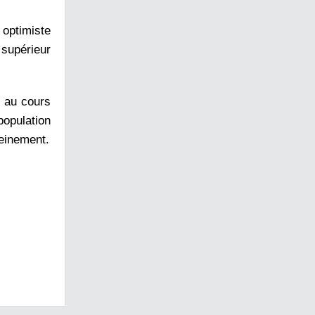
 optimiste
 supérieur
r au cours
population
reinement.