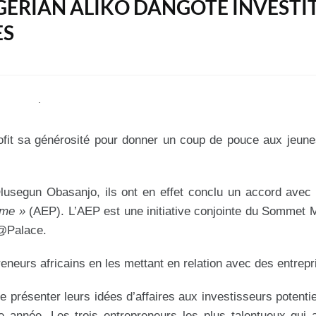
IGÉRIAN ALIKO DANGOTE INVESTI
ES
rofit sa générosité pour donner un coup de pouce aux jeune
Olusegun Obasanjo, ils ont en effet conclu un accord avec
mme »
(AEP). L’AEP est une initiative conjointe du Sommet 
h@Palace.
neurs africains en les mettant en relation avec des entrepr
e présenter leurs idées d’affaires aux investisseurs potentie
 année. Les trois entrepreneurs les plus talentueux qui 