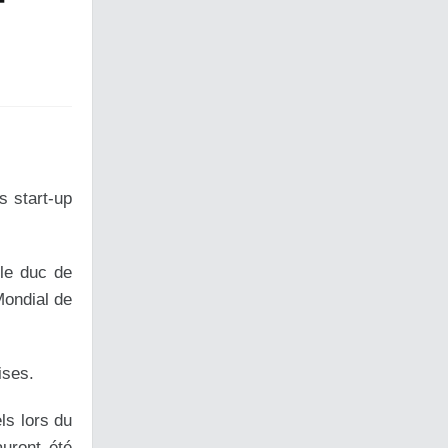
T
s start-up
 le duc de
Mondial de
ises.
ls lors du
auront été