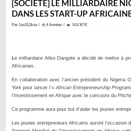
[SOCIÉTÉ] LE MILLIARDAIRE N
DANS LES START-UP AFRICAIN
Par 1oo312ksa
4 Années
SOCIÉTÉ
L
e milliardaire Aliko Dangote a décidé de mettre à p
Africaines.
En collaboration avec l’ancien président du Nigeria 
York pour lancer l’
« African Entrepreneurship Progra
l’Investissement en
Afrique avec le concours du Pitc
Ce programme aura pour but d’aider les jeunes entrepre
Les jeunes entrepreneurs Africains auront l’occasion d
Sommet Mondial de l’Investissement en Afrique cette