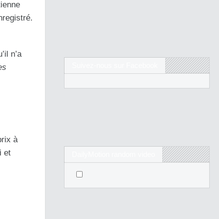
tienne
registré.
’il n’a
Suivez-nous sur Facebook
es
rix à
i et
DailyMotion random video