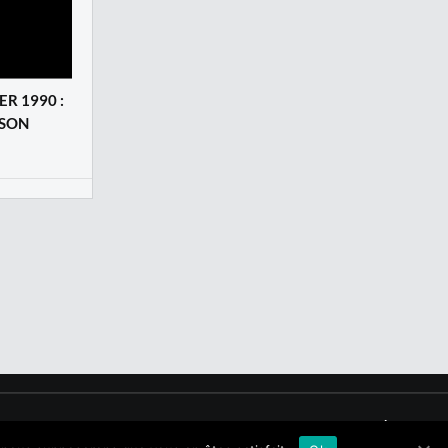
ER 1990 :
LSON
Qui sommes nous ?
|
Mentions légales