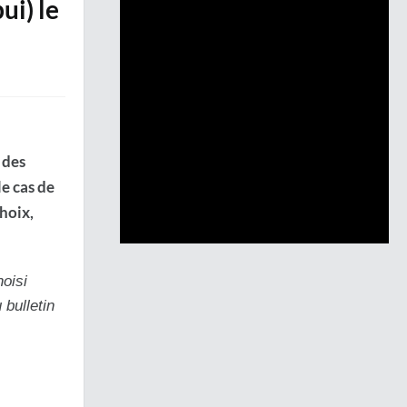
ui) le
 des
le cas de
hoix,
hoisi
bulletin