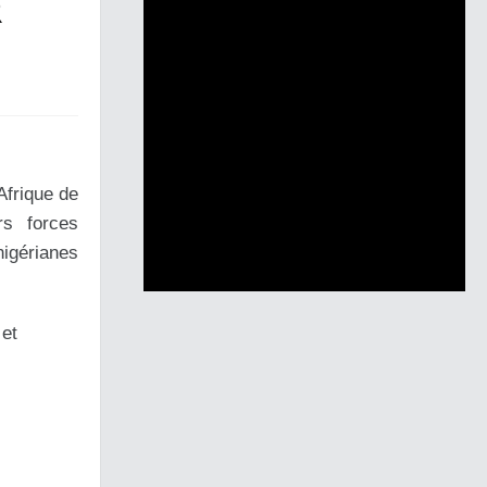
R
Afrique de
rs forces
nigérianes
 et