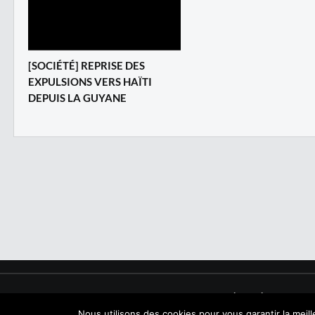
[SOCIÉTÉ] REPRISE DES
EXPULSIONS VERS HAÏTI
DEPUIS LA GUYANE
Copyright © 2017 NegroNews. Tous droits réservés.
Nous utilisons des cookies pour vous garantir la meil