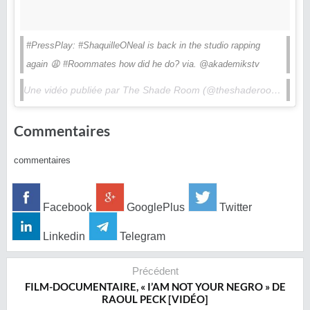
#PressPlay: #ShaquilleONeal is back in the studio rapping
again 😩 #Roommates how did he do? via. @akademikstv
Une vidéo publiée par The Shade Room (@theshaderoom) le
13
Commentaires
commentaires
Facebook
GooglePlus
Twitter
Linkedin
Telegram
Précédent
FILM-DOCUMENTAIRE, « I’AM NOT YOUR NEGRO » DE
RAOUL PECK [VIDÉO]