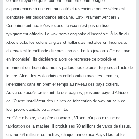
comme Beyoncé qui le portent fièrement comme signe
d’appartenance à une communauté et revendique par ce vêtement
identitaire leur descendance africaine. Est-il vraiment Africain ?
Contrairement aux idées reçues, le wax n’est pas un tissu
typiquement africain. Le wax serait originaire d’Indonésie. À la fin du
XIXe siècle, les colons anglais et hollandais installés en Indonésie,
observaient la méthode d’impression des batiks javanais (île de Java
en Indonésie). Ils décidèrent alors de reprendre ce procédé et
impriment sur tissu des motifs parfois très colorés, toujours à l’aide de
la cire. Alors, les Hollandais en collaboration avec les femmes,
l’étendirent dans un premier temps au niveau des pays côtiers.
Au vu du succès croissant de ces pagnes, plusieurs pays d’Afrique
de l’Ouest installèrent des usines de fabrication de wax au sein de
leur propre capitale ou à proximité.
En Côte d’Ivoire, le « père du wax » , Vlisco, n’a pas d’usine de
fabrication de la matière. Il produit ses 70 millions de yards de tissus,
environ 64 millions de mètres, chaque année aux Pays-Bas, et les